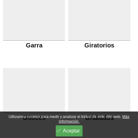
Garra
Giratorios
Góticos
Grabados
Utilizamos cookies para medir y analizar el tráfico de este sitio web.
Más
información.
Aceptar