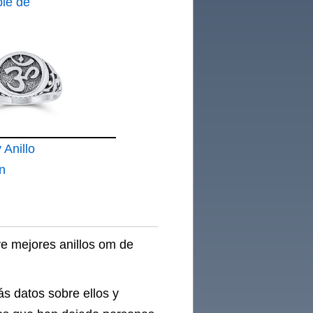
nsiedad
ble de
Ley 925
Flor
 Anillo
n
vanagari
s Para
ta
ve mejores anillos om de
idada
s datos sobre ellos y