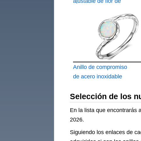
Nacimiento Espiral
ajustable de flor de
Envolvente
loto y Om anillo
Anillo de compromiso
de acero inoxidable
con forma de ópalo
Selección de los n
martillado con onda
En la lista que encontrarás
2026.
Siguiendo los enlaces de ca