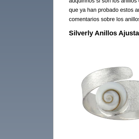
adquirirlos si son los anil
que ya han probado estos an
comentarios sobre los anill
Silverly Anillos Ajus