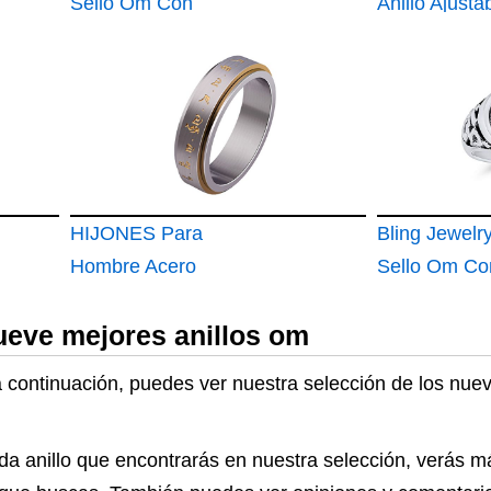
Sonido del Universo
Sello Om Con
Anillos de A
Anillo Ajusta
Escritura Devanagari
de Plata de 
Murano con 
Para Mujeres Para
Morada
Hombres Plata
Esterlina Oxidada
HIJONES Para
Bling Jewelry
Hombre Acero
Sello Om Co
Inoxidable Budista
Escritura De
ueve mejores anillos om
Mantra Oro Spinner
Para Mujere
Suerte Anillo del
Hombres Pla
 a continuación, puedes ver nuestra selección de los nue
Patrón Tamaño 25
Esterlina Ox
da anillo que encontrarás en nuestra selección, verás má