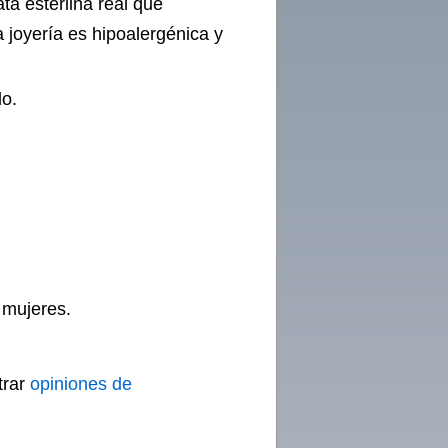
ta esterlina real que
 joyería es hipoalergénica y
lo.
a mujeres.
trar
opiniones de