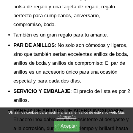
bolsa de regalo y una tarjeta de regalo, regalo
perfecto para cumpleaños, aniversario,
compromiso, boda.
También es un gran regalo para tu amante.
PAR DE ANILLOS
: No solo son cómodos y ligeros,
sino que también serían excelentes anillos de boda,
anillos de boda y anillos de compromiso; El par de
anillos es un accesorio único para una ocasión
especial y para cada dos días.
SERVICIO Y EMBALAJE
: El precio de lista es por 2
anillos.
PAREJA DE ANILLOS DE ACERO INOXIDABLE
:
Utilizamos cookies para medir y analizar el tráfico de este sitio web.
Más
información.
El acero inoxidable 316L es resistente al desgaste y
Aceptar
a la corrosión, durará mucho tiempo y brillará hasta